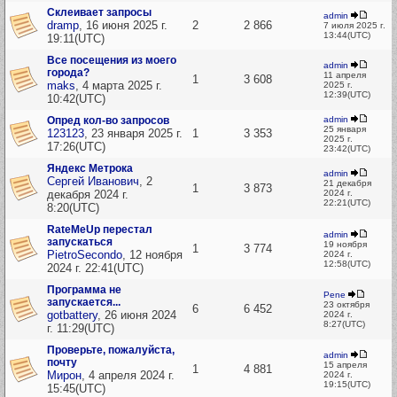
Склеивает запросы
admin
dramp
,
16 июня 2025 г.
2
2 866
7 июля 2025 г.
13:44(UTC)
19:11(UTC)
Все посещения из моего
admin
города?
11 апреля
1
3 608
maks
,
4 марта 2025 г.
2025 г.
12:39(UTC)
10:42(UTC)
Опред кол-во запросов
admin
25 января
123123
,
23 января 2025 г.
1
3 353
2025 г.
17:26(UTC)
23:42(UTC)
Яндекс Метрока
admin
Сергей Иванович
,
2
21 декабря
1
3 873
декабря 2024 г.
2024 г.
22:21(UTC)
8:20(UTC)
RateMeUp перестал
admin
запускаться
19 ноября
1
3 774
PietroSecondo
,
12 ноября
2024 г.
12:58(UTC)
2024 г. 22:41(UTC)
Программа не
Pene
запускается...
23 октября
6
6 452
gotbattery
,
26 июня 2024
2024 г.
8:27(UTC)
г. 11:29(UTC)
Проверьте, пожалуйста,
admin
почту
15 апреля
1
4 881
Мирон
,
4 апреля 2024 г.
2024 г.
19:15(UTC)
15:45(UTC)