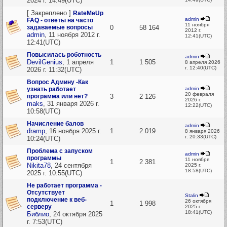
2024 г. 14:49(UTC)
[ Закреплено ]
RateMeUp
admin
FAQ - ответы на часто
11 ноября
задаваемые вопросы
0
58 164
2012 г.
admin
,
11 ноября 2012 г.
12:41(UTC)
12:41(UTC)
Повысилась роботность
admin
DevilGenius
,
1 апреля
1
1 505
8 апреля 2026
г. 12:40(UTC)
2026 г. 11:32(UTC)
Вопрос Админу -Как
узнать работает
admin
20 февраля
программа или нет?
3
2 126
2026 г.
maks
,
31 января 2026 г.
12:22(UTC)
10:58(UTC)
Начисление балов
admin
dramp
,
16 ноября 2025 г.
1
2 019
8 января 2026
г. 20:33(UTC)
10:24(UTC)
Проблема с запуском
admin
программы
11 ноября
1
2 381
Nikita78
,
24 сентября
2025 г.
18:58(UTC)
2025 г. 10:55(UTC)
Не работает программа -
Отсутствует
Stalin
подключение к веб-
26 октября
1
1 998
серверу
2025 г.
18:41(UTC)
Библио
,
24 октября 2025
г. 7:53(UTC)