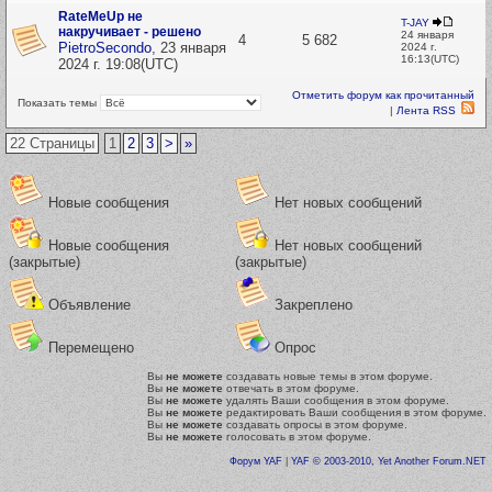
RateMeUp не
T-JAY
накручивает - решено
24 января
4
5 682
PietroSecondo
,
23 января
2024 г.
16:13(UTC)
2024 г. 19:08(UTC)
Отметить форум как прочитанный
Показать темы
|
Лента RSS
22 Страницы
1
2
3
>
»
Новые сообщения
Нет новых сообщений
Новые сообщения
Нет новых сообщений
(закрытые)
(закрытые)
Объявление
Закреплено
Перемещено
Опрос
Вы
не можете
создавать новые темы в этом форуме.
Вы
не можете
отвечать в этом форуме.
Вы
не можете
удалять Ваши сообщения в этом форуме.
Вы
не можете
редактировать Ваши сообщения в этом форуме.
Вы
не можете
создавать опросы в этом форуме.
Вы
не можете
голосовать в этом форуме.
Форум YAF
|
YAF © 2003-2010, Yet Another Forum.NET