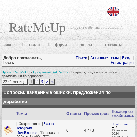
RateMeUp
накрутка счётчиков посещений
главная
скачать
форум
оплата
контакты
Добро пожаловать,
Поиск
|
Активные темы
|
Вход
|
Гость
Регистрация
Проект RateMeUp
»
Программа RateMeUp
»
Вопросы, найденные ошибки,
предложения по доработке
22 Страницы
1
2
3
>
»
Вопросы, найденные ошибки, предложения по
доработке
Последнее
Темы
Ответы
Просмотров
сообщение
[ Закреплено ]
Чат в
DevilGenius
Telegram
0
4 443
19 апреля
DevilGenius
,
19 апреля
2024 г.
14:49(UTC)